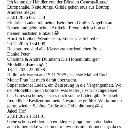
Ich kenne die Händler von der Börse in Castrop-Rauxel
Europahalle. Nette Jungs. Grüße gehen raus aus Bottrop
Andreas Steger
22.01.2026
06:11:50
Ein toller Laden mit netten Betreibern.Großes Angebot an
Neuen und gebrauchten Artikeln. Freue mich schon auf
meinen nächsten Einkauf 😀
Horst Schreiber, Wendelstein, Eddastr.12 Schreiber
26.12.2025
13:41:09
Reparaturen sind alle Klasse zum ordentlichen Preis.
Danke Peter
Christine & André Düllmann Die Hohenlimburger
ModellbauBären @:-)
18.11.2025
22:00:38
Hallo, wir waren am 15.11.2025 das erste Mal bei Euch.
Meine Frau hat mich damit überrascht.
Super schöner Laden, ein Zeitsprung in die Vergangenheit. Wo
der Modellbau noch boomte, was leider ja sehr nachgelassen
hat. Um so schöner, dass es noch solche Läden gibt. Sehr sehr
freundliche Besitzer und nette Gespräche geführt. Wir kommen
gerne wieder. Schöne Grüße aus Hohenlimburg @:-)
Jaleel Hof
27.01.2025
15:31:01
Gehe schon zeit dem ich ein kleiner junge bin in den laden
auch in herdecke war immer mittwochs oder donnerstags da es